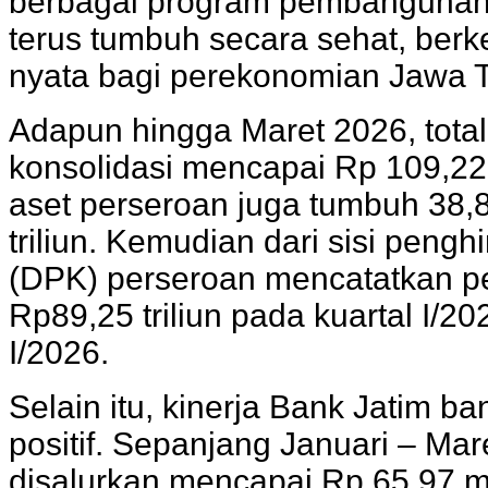
berbagai program pembangunan 
terus tumbuh secara sehat, berk
nyata bagi perekonomian Jawa 
Adapun hingga Maret 2026, total
konsolidasi mencapai Rp 109,22 
aset perseroan juga tumbuh 38
triliun. Kemudian dari sisi peng
(DPK) perseroan mencatatkan p
Rp89,25 triliun pada kuartal I/2
I/2026.
Selain itu, kinerja Bank Jatim b
positif. Sepanjang Januari – Mare
disalurkan mencapai Rp 65,97 mi