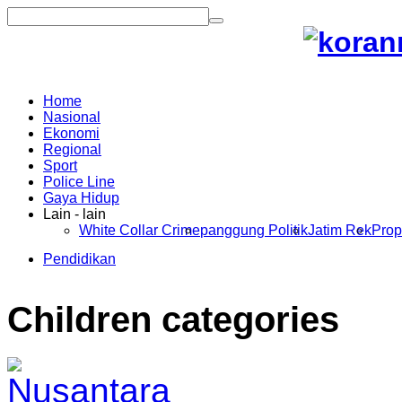
Home
Nasional
Ekonomi
Regional
Sport
Police Line
Gaya Hidup
Lain - lain
White Collar Crime
panggung Politik
Jatim Rek
Prop
Pendidikan
Children categories