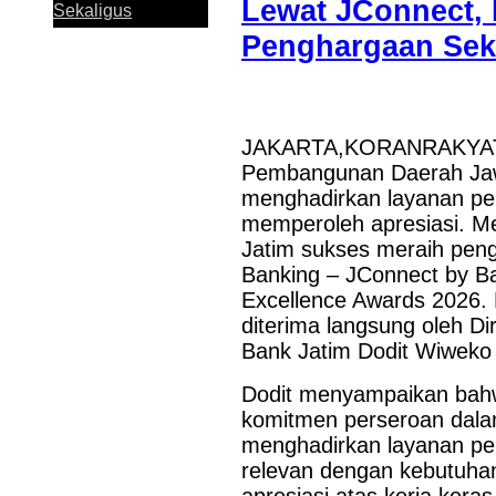
Lewat JConnect,
Sekaligus
Penghargaan Sek
JAKARTA,KORANRAKYAT.C
Perkuat Sinergi
Pembangunan Daerah Jaw
Antar KUB, Kinerja
menghadirkan layanan perb
Konsolidasi Bank
Jatim Tumbuh
memperoleh apresiasi. Mel
Positif pada
Jatim sukses meraih pengh
Semester I 2026
Banking – JConnect by B
Excellence Awards 2026. 
diterima langsung oleh Dir
Bank Jatim dan
Bank Jatim Dodit Wiweko 
PCI Muslimat NU
Hong Kong Jalin
Dodit menyampaikan bahwa
Kerja Sama
komitmen perseroan dalam
Pemanfaatan
menghadirkan layanan p
Layanan Remitansi
bagi PMI
relevan dengan kebutuha
Bank Jatim Dukung