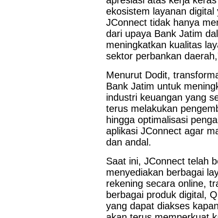
apresiasi atas kerja ker
Misi Dagang Dan
Last Updated on Jul 30 2026
ekosistem layanan digita
Investasi Pemprov
JConnect tidak hanya menj
Jatim Di Hongkong
Perkuat Sinergi Antar KUB, Kinerja Konsolidasi
Bagi UMKM
dari upaya Bank Jatim da
pada Semester I 2026
meningkatkan kualitas lay
sektor perbankan daerah,
SURABAYA,KORANRAKYAT.COM,- 29 Juli 2026. PT Bank 
Tbk (Bank Jatim) terus memperkuat perannya sebagai entit
Menurut Dodit, transforma
(KUB) melalui berbagai sinergi strategis bersama bank pem
Perkuat Sinergi
Langkah tersebut merupakan wujud...
Bank Jatim untuk mening
Antar BPD, Bank
industri keuangan yang s
Jatim dan Bank
NTT Jalin Kerja
terus melakukan pengemb
Sama Layanan
hingga optimalisasi peng
Jasa Remitansi
aplikasi JConnect agar m
Kemitraan
dan andal.
Saat ini, JConnect telah
menyediakan berbagai lay
rekening secara online, 
berbagai produk digital, 
yang dapat diakses kapan
akan terus memperkuat ka