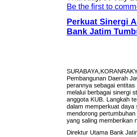
dukungan terhadap kegiatan Misi Dagang dan Investasi Peme
Be the first to comm
digelar di Regal Hotel Hong Kong pada Kamis...
Perkuat Sinergi 
Bank Jatim Tumbu
SURABAYA,KORANRAKYAT.
Pembangunan Daerah Jaw
perannya sebagai entita
melalui berbagai sinergi
anggota KUB. Langkah te
dalam memperkuat daya sa
mendorong pertumbuhan bi
yang saling memberikan n
Direktur Utama Bank Jat