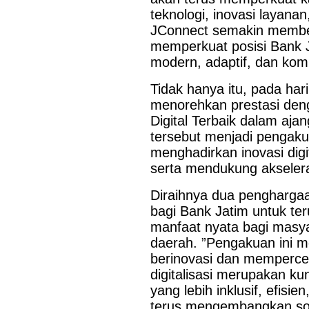
teknologi, inovasi layana
JConnect semakin member
memperkuat posisi Bank 
modern, adaptif, dan komp
Tidak hanya itu, pada ha
menorehkan prestasi den
Last Updated on Jul 28 2026
Digital Terbaik dalam aj
tersebut menjadi pengaku
Bank Jatim dan PCI Muslimat NU Hong Kong Ja
menghadirkan inovasi dig
Layanan Remitansi bagi PMI
serta mendukung akselera
HONG KONG, KORANRAKYAT.COM24 Juli 2026. PT Bank P
Diraihnya dua penghargaa
Tbk (Bank Jatim) terus memperkuat komitmennya dalam mem
bagi Bank Jatim untuk te
keuangan bagi Pekerja Migran Indonesia (PMI). Komitmen ter
penandatanganan Perjanjian Kerja Sama (PKS) antara...
manfaat nyata bagi masy
daerah. ”Pengakuan ini m
berinovasi dan mempercep
digitalisasi merupakan k
yang lebih inklusif, efisi
terus mengembangkan sol