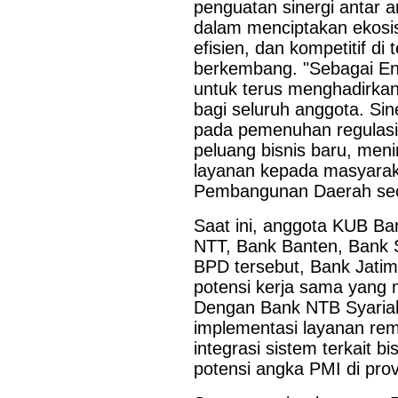
penguatan sinergi antar a
Last Updated on Jul 24 2026
dalam menciptakan ekosi
efisien, dan kompetitif d
Perkuat Sinergi Antar BPD, Bank Jatim dan Ban
berkembang. "Sebagai En
Layanan Jasa Remitansi Kemitraan
untuk terus menghadirka
bagi seluruh anggota. Sin
SURABAYA,KORANRAKYAT.COM,- 22 Juli 2026. PT Bank 
pada pemenuhan regulasi,
Tbk (Bank Jatim) terus memperkuat transformasi digital dan ko
Pembangunan Daerah (BPD) guna menghadirkan layanan keua
peluang bisnis baru, meni
efisien, dan berdaya saing. Salah...
layanan kepada masyarak
Pembangunan Daerah seca
Saat ini, anggota KUB Ba
NTT, Bank Banten, Bank 
BPD tersebut, Bank Jatim
potensi kerja sama yang 
Dengan Bank NTB Syariah 
implementasi layanan rem
integrasi sistem terkait
potensi angka PMI di prov