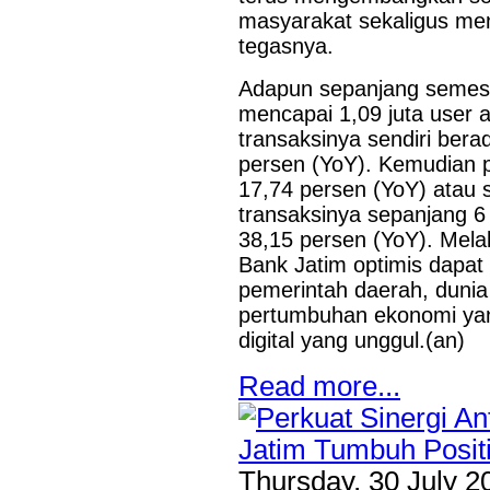
masyarakat sekaligus me
tegasnya.
Adapun sepanjang semest
mencapai 1,09 juta user a
transaksinya sendiri bera
persen (YoY). Kemudian 
17,74 persen (YoY) atau s
transaksinya sepanjang 6 
38,15 persen (YoY). Mela
Bank Jatim optimis dapat
pemerintah daerah, duni
pertumbuhan ekonomi yan
digital yang unggul.(an)
Last Updated on Jul 28 2026
Read more...
Bank Jatim Dukung Misi Dagang Dan Investasi
Bagi UMKM
HONG KONG, KORANRAKYAT.COM,-23 Juli 2026. PT Bank 
Thursday, 30 July 2
Tbk (Bank Jatim) terus mendorong pertumbuhan ekonomi daer