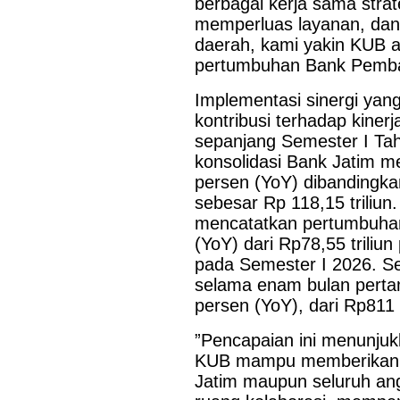
berbagai kerja sama strat
memperluas layanan, dan
daerah, kami yakin KUB a
pertumbuhan Bank Pemban
Implementasi sinergi yang
kontribusi terhadap kiner
sepanjang Semester I Tahu
konsolidasi Bank Jatim me
persen (YoY) dibandingk
sebesar Rp 118,15 triliun.
mencatatkan pertumbuhan 
(YoY) dari Rp78,55 triliu
pada Semester I 2026. Sel
selama enam bulan perta
persen (YoY), dari Rp811 m
”Pencapaian ini menunjuk
KUB mampu memberikan ni
Jatim maupun seluruh an