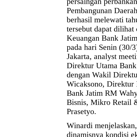
persaingan perbankan
Last Updated on Jul 24 2026
Pembangunan Daerah 
berhasil melewati tah
Perkuat Sinergi Antar BPD, Bank Jatim dan Ban
Layanan Jasa Remitansi Kemitraan
tersebut dapat diliha
Keuangan Bank Jatim
SURABAYA,KORANRAKYAT.COM,- 22 Juli 2026. PT Bank 
Tbk (Bank Jatim) terus memperkuat transformasi digital dan ko
pada hari Senin (30/
Pembangunan Daerah (BPD) guna menghadirkan layanan keua
Jakarta, analyst meeti
efisien, dan berdaya saing. Salah...
Direktur Utama Bank
dengan Wakil Direktu
Wicaksono, Direktur 
Bank Jatim RM Wahyu
Bisnis, Mikro Retail
Prasetyo.
Winardi menjelaskan,
dinamisnya kondisi e