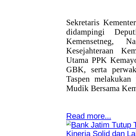
Sekretaris Kementer
didampingi Deput
Kemensetneg, N
Kesejahteraan Kem
Utama PPK Kemayor
GBK, serta perwak
Taspen melakukan 
Mudik Bersama Kem
Last Updated on Jul 28 2026
Bank Jatim Dukung Misi Dagang Dan Investasi
Read more...
Bagi UMKM
HONG KONG, KORANRAKYAT.COM,-23 Juli 2026. PT Bank 
Tbk (Bank Jatim) terus mendorong pertumbuhan ekonomi daer