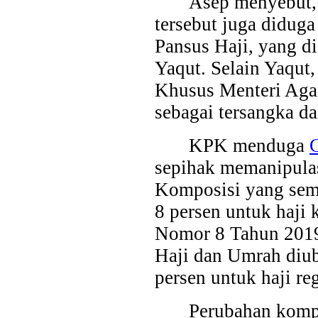
Asep menyebut, 
tersebut juga didug
Pansus Haji, yang d
Yaqut. Selain Yaqut
Khusus Menteri Agam
sebagai tersangka da
KPK menduga
sepihak memanipulas
Komposisi yang semu
8 persen untuk haji
Nomor 8 Tahun 2019
Haji dan Umrah diu
persen untuk haji re
Perubahan komp