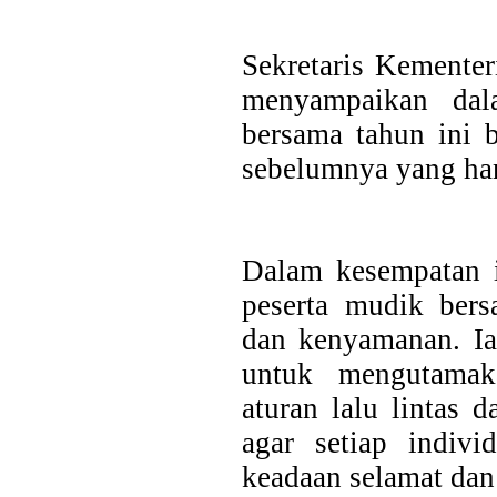
Sekretaris Kementer
menyampaikan dal
bersama tahun ini 
sebelumnya yang han
Last Updated on Jul 28 2026
Bank Jatim dan PCI Muslimat NU Hong Kong Ja
Layanan Remitansi bagi PMI
Dalam kesempatan i
peserta mudik bers
HONG KONG, KORANRAKYAT.COM24 Juli 2026. PT Bank P
Tbk (Bank Jatim) terus memperkuat komitmennya dalam mem
dan kenyamanan. Ia
keuangan bagi Pekerja Migran Indonesia (PMI). Komitmen ter
penandatanganan Perjanjian Kerja Sama (PKS) antara...
untuk mengutamak
aturan lalu lintas 
agar setiap indiv
keadaan selamat dan 