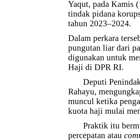
Yaqut, pada Kamis (1
tindak pidana korup
tahun 2023–2024.
Dalam perkara terse
pungutan liar dari p
digunakan untuk men
Haji di DPR RI.
Deputi Peninda
Rahayu, mengungkap
muncul ketika penga
kuota haji mulai me
Praktik itu ber
percepatan atau
comm