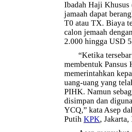
Ibadah Haji Khusus 
jamaah dapat berang
T0 atau TX. Biaya t
calon jemaah dengan 
2.000 hingga USD 5.
“Ketika terseba
membentuk Pansus Ha
memerintahkan kepa
uang-uang yang tela
PIHK. Namun sebagi
disimpan dan diguna
YCQ,” kata Asep da
Putih
KPK
, Jakarta,