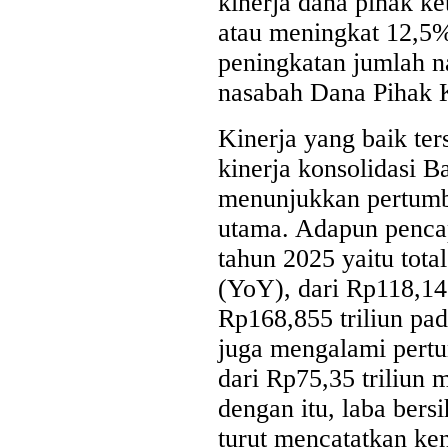
kinerja dana pihak ket
atau meningkat 12,5%
peningkatan jumlah n
nasabah Dana Pihak K
Kinerja yang baik te
kinerja konsolidasi 
menunjukkan pertumbu
utama. Adapun pencap
tahun 2025 yaitu tota
(YoY), dari Rp118,14
Rp168,855 triliun pa
juga mengalami pertu
dari Rp75,35 triliun 
dengan itu, laba bers
turut mencatatkan ken