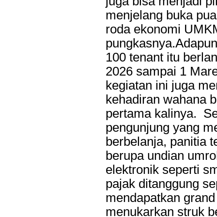
juga bisa menjadi p
menjelang buka puas
roda ekonomi UMKM 
pungkasnya.Adapun k
100 tenant itu berla
2026 sampai 1 Maret
kegiatan ini juga 
kehadiran wahana ba
pertama kalinya. S
pengunjung yang m
berbelanja, panitia
berupa undian umro
elektronik seperti 
pajak ditanggung s
mendapatkan grand 
menukarkan struk b