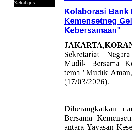
Sekaligus
Kolaborasi Bank 
Kemensetneg Gel
Kebersamaan"
Perkuat Sinergi
JAKARTA,KORA
Antar KUB, Kinerja
Sekretariat Negar
Konsolidasi Bank
Jatim Tumbuh
Mudik Bersama K
Positif pada
Semester I 2026
tema "Mudik Aman,
(17/03/2026).
Bank Jatim dan
PCI Muslimat NU
Hong Kong Jalin
Diberangkatkan da
Kerja Sama
Pemanfaatan
Bersama Kemensetn
Layanan Remitansi
bagi PMI
antara Yayasan Kes
Bank Jatim Dukung