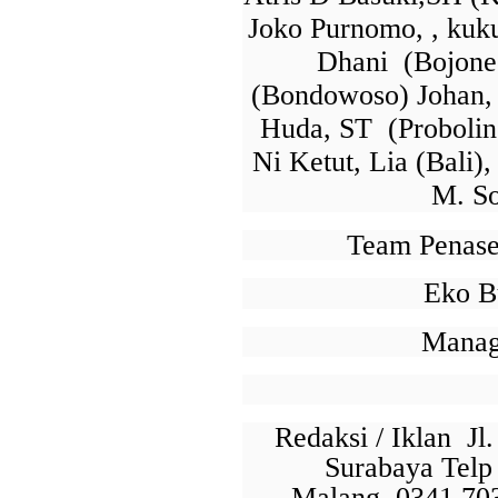
dukungan terhadap kegiatan Misi Dagang dan Investasi Peme
Joko Purnomo, , ku
digelar di Regal Hotel Hong Kong pada Kamis...
Dhani (Bojone
(Bondowoso) Johan, 
Huda, ST (Proboling
Ni Ketut, Lia (Bali
M. So
Team Penas
Eko B
Manage
Redaksi / Iklan J
Surabaya Telp 
Malang 0341 703