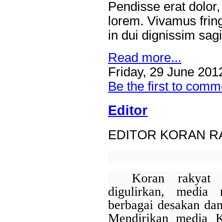
Pendisse erat dolor,
Misi Dagang Dan
Last Updated on Jul 30 2026
Investasi Pemprov
lorem. Vivamus fring
Jatim Di Hongkong
Perkuat Sinergi Antar KUB, Kinerja Konsolidasi
in dui dignissim sagi
Bagi UMKM
pada Semester I 2026
Read more...
SURABAYA,KORANRAKYAT.COM,- 29 Juli 2026. PT Bank 
Tbk (Bank Jatim) terus memperkuat perannya sebagai entit
Friday, 29 June 201
(KUB) melalui berbagai sinergi strategis bersama bank pem
Perkuat Sinergi
Be the first to comm
Langkah tersebut merupakan wujud...
Antar BPD, Bank
Jatim dan Bank
Editor
NTT Jalin Kerja
Sama Layanan
Jasa Remitansi
EDITOR KORAN R
Kemitraan
Koran rakyat 
digulirkan, media
berbagai desakan da
Mendirikan media K