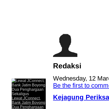
Redaksi
Last Updated on Jul 31 2026
Wednesday, 12 Mar
Be the first to comm
Lewat JConnect, Bank Jatim Boyong Dua Peng
Kejagung Periksa
JAKARTA,KORANRAKYAT.COM,- 30 Juli 2026. Komitmen P
Lewat JConnect,
Timur Tbk (Bank Jatim) dalam menghadirkan layanan perbankan
Bank Jatim Boyong
memperoleh apresiasi. Melalui aplikasi digital JConnect Mobi
Dua Penghargaan
penghargaan Top Digital Application...