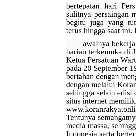
bertepatan hari Per
sulitnya persaingan
begitu juga yang tu
terus hingga saat ini
awalnya bekerja
harian terkemuka di 
Last Updated on Jul 28 2026
Ketua Persatuan Wart
Bank Jatim dan PCI Muslimat NU Hong Kong Ja
pada 20 September 19
Layanan Remitansi bagi PMI
bertahan dengan men
HONG KONG, KORANRAKYAT.COM24 Juli 2026. PT Bank P
dengan melalui Koran 
Tbk (Bank Jatim) terus memperkuat komitmennya dalam mem
sehingga selain edisi
keuangan bagi Pekerja Migran Indonesia (PMI). Komitmen ter
penandatanganan Perjanjian Kerja Sama (PKS) antara...
situs internet memili
www.koranrakyatonl
Tentunya semangatnya
media massa, sehing
Indonesia serta berter