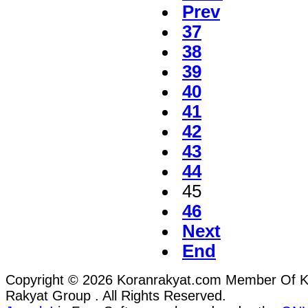
Prev
37
38
39
40
41
42
43
44
45
46
Next
End
Copyright © 2026 Koranrakyat.com Member Of 
Rakyat Group . All Rights Reserved.