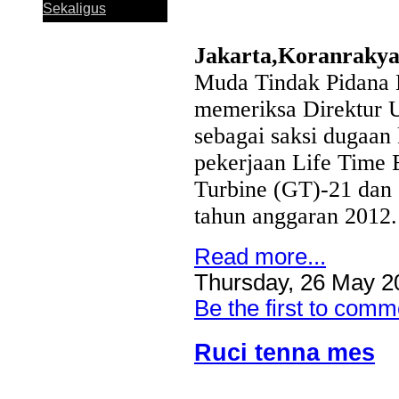
Sekaligus
Jakarta,Koranraky
Muda Tindak Pidana 
memeriksa Direktur 
Perkuat Sinergi
sebagai saksi dugaan
Antar KUB, Kinerja
pekerjaan Life Time 
Konsolidasi Bank
Jatim Tumbuh
Turbine (GT)-21 dan
Positif pada
Semester I 2026
tahun anggaran 2012.
Read more...
Bank Jatim dan
Thursday, 26 May 2
PCI Muslimat NU
Be the first to comm
Hong Kong Jalin
Kerja Sama
Pemanfaatan
Ruci tenna mes
Layanan Remitansi
bagi PMI
Bank Jatim Dukung