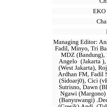
Ch
EKO 
Cha
Managing Editor: An
Fadil, Minyo, Tri Ba
MDZ (Bandung), 
Angelo (Jakarta ),
(West Jakarta), Ro
Ardhan FM, Fadil S
(Sidoarj0), Cici (v
Sutrisno, Dawn (Bl
Ngawi (Margono) 
(Banyuwangi) .Ded
(Gresik) Andi, (Tu